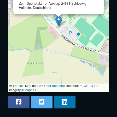
Zum Sportplatz 1b, Aukrug, 24613 Schleswig-
Holstein, Deutschland
Leaflet
|
Map data ©
OpenStreetMap
contributors,
CC-BY-SA
,
Imagery ©
Mapbox